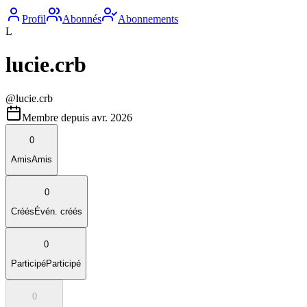
Profil
Abonnés
Abonnements
L
lucie.crb
@
lucie.crb
Membre depuis
avr. 2026
0
Amis
Amis
0
Créés
Évén. créés
0
Participé
Participé
0