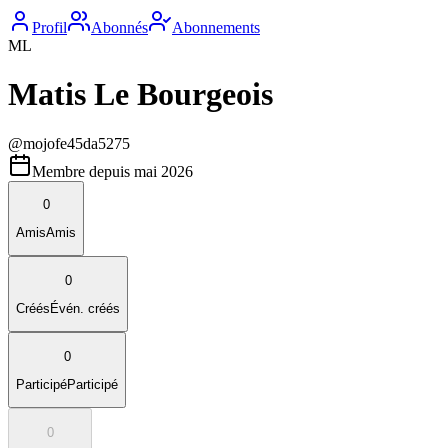
Profil
Abonnés
Abonnements
ML
Matis Le Bourgeois
@
mojofe45da5275
Membre depuis
mai 2026
0
Amis
Amis
0
Créés
Évén. créés
0
Participé
Participé
0