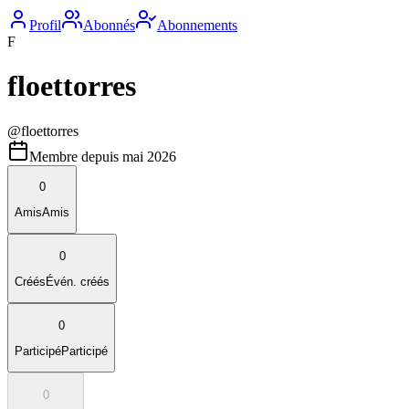
Profil
Abonnés
Abonnements
F
floettorres
@
floettorres
Membre depuis
mai 2026
0
Amis
Amis
0
Créés
Évén. créés
0
Participé
Participé
0