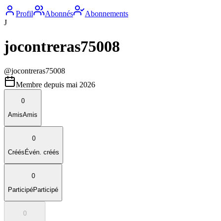
Profil
Abonnés
Abonnements
J
jocontreras75008
@
jocontreras75008
Membre depuis
mai 2026
0
Amis
Amis
0
Créés
Évén. créés
0
Participé
Participé
0