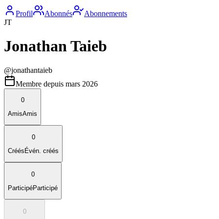
Profil
Abonnés
Abonnements
JT
Jonathan Taieb
@
jonathantaieb
Membre depuis
mars 2026
0
Amis
Amis
0
Créés
Évén. créés
0
Participé
Participé
0