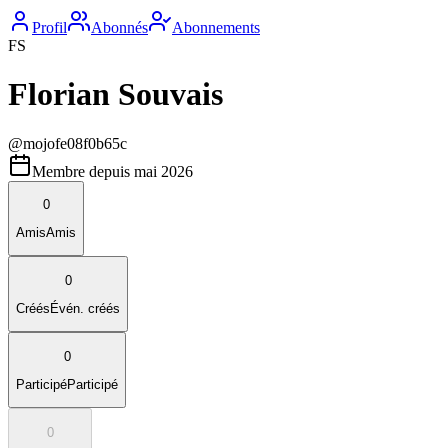
Profil
Abonnés
Abonnements
FS
Florian Souvais
@
mojofe08f0b65c
Membre depuis
mai 2026
0
Amis
Amis
0
Créés
Évén. créés
0
Participé
Participé
0