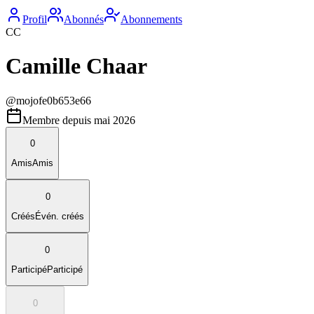
Profil
Abonnés
Abonnements
CC
Camille Chaar
@
mojofe0b653e66
Membre depuis
mai 2026
0
Amis
Amis
0
Créés
Évén. créés
0
Participé
Participé
0