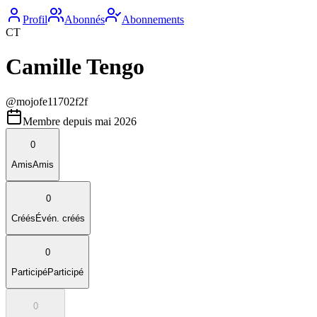
Profil
Abonnés
Abonnements
CT
Camille Tengo
@
mojofe11702f2f
Membre depuis
mai 2026
0
Amis
Amis
0
Créés
Évén. créés
0
Participé
Participé
0