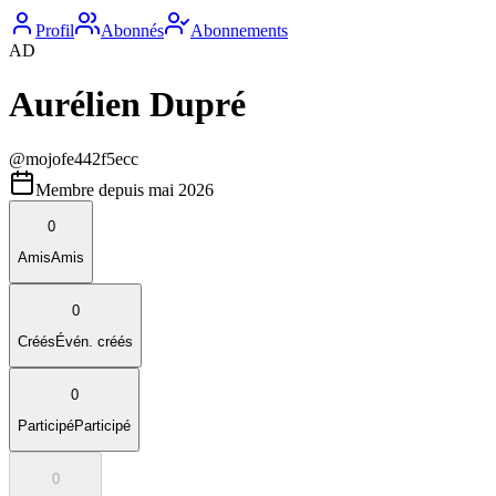
Profil
Abonnés
Abonnements
AD
Aurélien Dupré
@
mojofe442f5ecc
Membre depuis
mai 2026
0
Amis
Amis
0
Créés
Évén. créés
0
Participé
Participé
0