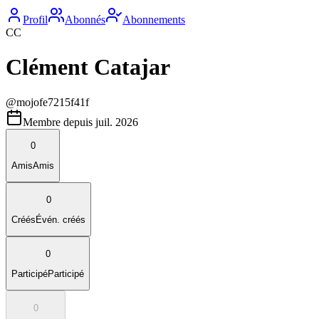
Profil
Abonnés
Abonnements
CC
Clément Catajar
@
mojofe7215f41f
Membre depuis
juil. 2026
0
Amis
Amis
0
Créés
Évén. créés
0
Participé
Participé
0