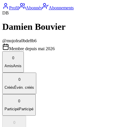
Profil
Abonnés
Abonnements
DB
Damien Bouvier
@
mojofea0bde8b6
Membre depuis
mai 2026
0
Amis
Amis
0
Créés
Évén. créés
0
Participé
Participé
0