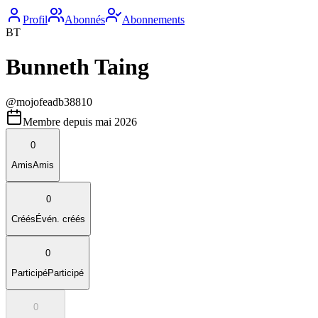
Profil
Abonnés
Abonnements
BT
Bunneth Taing
@
mojofeadb38810
Membre depuis
mai 2026
0
Amis
Amis
0
Créés
Évén. créés
0
Participé
Participé
0