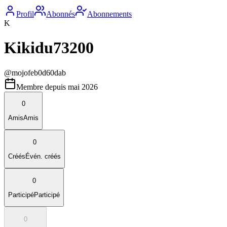
Profil
Abonnés
Abonnements
K
Kikidu73200
@
mojofeb0d60dab
Membre depuis
mai 2026
0
Amis
Amis
0
Créés
Évén. créés
0
Participé
Participé
0