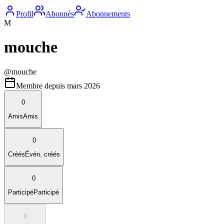
Profil
Abonnés
Abonnements
M
mouche
@
mouche
Membre depuis
mars 2026
0
Amis
Amis
0
Créés
Évén. créés
0
Participé
Participé
0