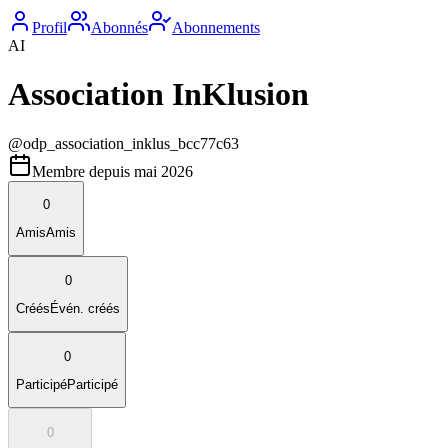
Profil
Abonnés
Abonnements
AI
Association InKlusion
@
odp_association_inklus_bcc77c63
Membre depuis
mai 2026
0
Amis
Amis
0
Créés
Évén. créés
0
Participé
Participé
0