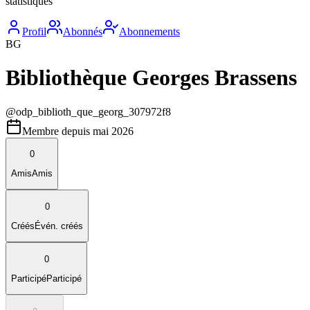
statistiques
Profil
Abonnés
Abonnements
BG
Bibliothèque Georges Brassens
@
odp_biblioth_que_georg_307972f8
Membre depuis
mai 2026
0
Amis
Amis
0
Créés
Évén. créés
0
Participé
Participé