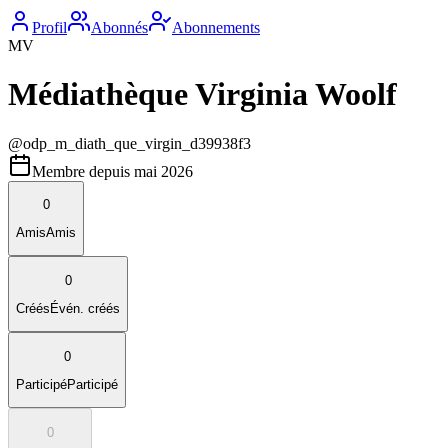
Profil
Abonnés
Abonnements
MV
Médiathèque Virginia Woolf
@
odp_m_diath_que_virgin_d39938f3
Membre depuis
mai 2026
0
Amis
Amis
0
Créés
Évén. créés
0
Participé
Participé
0