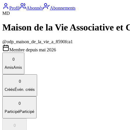
Profil
Abonnés
Abonnements
MD
Maison de la Vie Associative et
@
odp_maison_de_la_vie_a_8590fca1
Membre depuis
mai 2026
0
Amis
Amis
0
Créés
Évén. créés
0
Participé
Participé
0