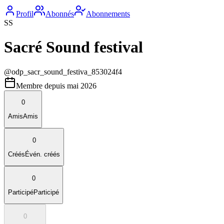
Profil
Abonnés
Abonnements
SS
Sacré Sound festival
@
odp_sacr_sound_festiva_853024f4
Membre depuis
mai 2026
0
Amis
Amis
0
Créés
Évén. créés
0
Participé
Participé
0