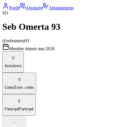
Profil
Abonnés
Abonnements
SO
Seb Omerta 93
@
sebomerta93
Membre depuis
mai 2026
0
Amis
Amis
0
Créés
Évén. créés
0
Participé
Participé
0